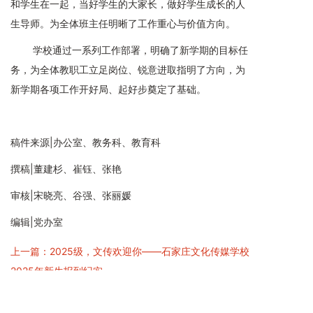
和学生在一起，当好学生的大家长，做好学生成长的人
生导师。为全体班主任明晰了工作重心与价值方向。
学校通过一系列工作部署，明确了新学期的目标任
务，为全体教职工立足岗位、锐意进取指明了方向，为
新学期各项工作开好局、起好步奠定了基础。
稿件来源|办公室、教务科、教育科
撰稿|董建杉、崔钰、张艳
审核|宋晓亮、谷强、张丽媛
编辑|党办室
上一篇：2025级，文传欢迎你——石家庄文化传媒学校
2025年新生报到纪实
下一篇：匠心筑梦 技能报国——石家庄文化传媒学校第
四届学生技能风采节圆满成功