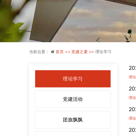
当前位置：
首页 >>
党建之窗 >>
理论学习
2
理
理论学习
2
理
党建活动
2
理
团旗飘飘
2