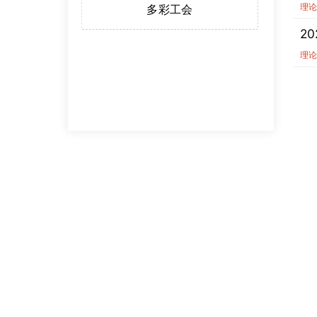
理
多彩工会
2
理