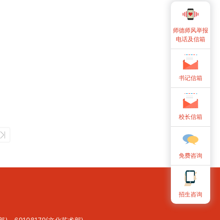
师德师风举报
电话及信箱
书记信箱
校长信箱
免费咨询
招生咨询
部)，69108179(文化艺术部)