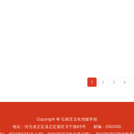
1
2
3
4
Copyright © 石家庄文化传媒学校
地址：河北省正定县正定新区天宁路65号 邮编：050000
生办)，
69108008(办公室)，
69108082(文化产业部) ，
69108089(现代服务