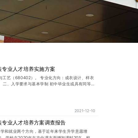
装专业人才培养实施方案
工艺（680402）。 专业化方向：成衣设计、样衣
。 二、入学要求与基本学制 初中毕业生或具有同等学
养目标 本专业主要面向制造业、贸易业或服务业，培
具有良好的文化修养、职业道德，掌握服装设计与工
识与技能，能从事服装成衣设计、服装结构设计与制
、服装生产技术管理等工作，具备职业生涯发展基础
2021-12-10
、服务、管理一线工作的高素质劳动者和中等技术技
业能力 1.综合素质 ⑴具有良好的道德情操、职业素
装专业人才培养方案调查报告
共秩序，维护公共利益，勇于承担责任的品质； ⑶具
升学和就业两个方向，基于近年来学生升学意愿增
，学校在2020年在文化课方面增加课时20%，相应