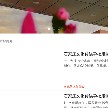
术部简介
石家庄文化传媒学校服
一、专业 专业名称：服装设计与
制作、服装CAD制版、跟单员
历者，基本学制3年。 三、培
养德、智、体、美全面发展，
艺专业对应职业岗位必备的知
板、服装样衣制作、服装营销
文化艺术部简介
和终生学习能力，能胜任生产
能型人才。 四、综合素质及职
石家庄文化传媒学校服
养、竞争意识； ⑿具有遵守公
1、文化课增加，适应升学 以
有健康的身体和心理，具有
强，报考高职单招人数逐年增加