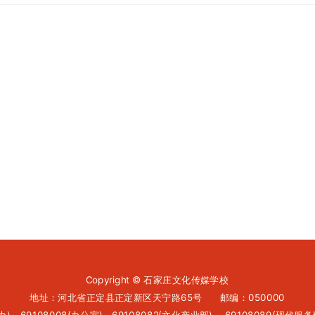
处理、视频编辑、影视特效、后
基本素质及职业素养目标 （1
和企业规章制度。 （2）具有
美观。 （3）具有刻苦钻研
Copyright © 石家庄文化传媒学校
地址：河北省正定县正定新区天宁路65号 邮编：050000
生办)，
69108008(办公室)，
69108082(文化产业部) ，
69108089(现代服务