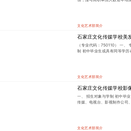
调整了专业课课时比例。 年份
文化艺术部简介
石家庄文化传媒学校美
（专业代码：750110） 一
制 初中毕业生或具有同等学历
社会主义现代化建设要求相适
文化艺术部简介
石家庄文化传媒学校影
一、 招生对象与学制 初中毕业
传媒、电视台、影视制作公司
行、新媒体行业及企事业单位
作等工作，德智体美全面发展的
专业毕业生主要面向新闻传媒
仪、文化创意、出版发行、新
文化艺术部简介