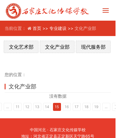
当前位置：
首页 >>
专业建设 >>
文化产业部
文化艺术部
文化产业部
现代服务部
您的位置：
文化产业部
没有数据
...
11
12
13
14
15
16
17
18
19
...
中国河北 · 石家庄文化传媒学校
地址：河北省正定县正定新区天宁路65号