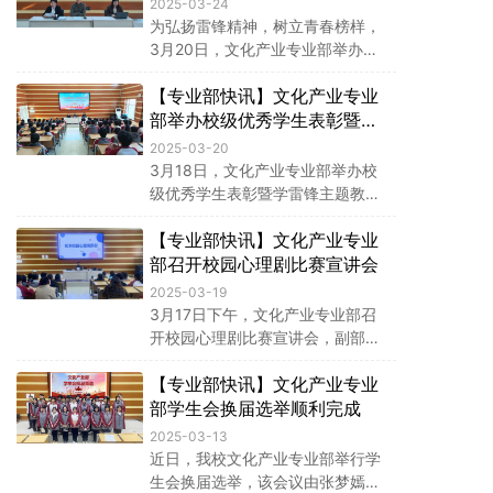
雷锋纪念日“校园之星”表彰会
2025-03-24
为弘扬雷锋精神，树立青春榜样，
3月20日，文化产业专业部举办学
雷锋"校园之星"表彰会，副部长李
【专业部快讯】文化产业专业
崇喜（主持专业部全面工作）、专
业部教师代表及全体获奖师生参
部举办校级优秀学生表彰暨学
会。
雷锋主题教育会
2025-03-20
3月18日，文化产业专业部举办校
级优秀学生表彰暨学雷锋主题教育
会，专业部校级优秀三好学生、优
【专业部快讯】文化产业专业
秀干部、优秀团干部、优秀团员参
会。会议由张梦嫣老师主持，副部
部召开校园心理剧比赛宣讲会
长李崇喜（主持专业部全面工作）
2025-03-19
与教师代表孙冬梅老师分别作主题
3月17日下午，文化产业专业部召
发言。
开校园心理剧比赛宣讲会，副部长
李崇喜（主持专业部全面工作）及
【专业部快讯】文化产业专业
2023、2024级相关师生代表参
会。会议围绕赛事动员指导展开，
部学生会换届选举顺利完成
旨在通过心理剧创作提升学生心理
2025-03-13
素质，培育积极校园文化。
近日，我校文化产业专业部举行学
生会换届选举，该会议由张梦嫣老