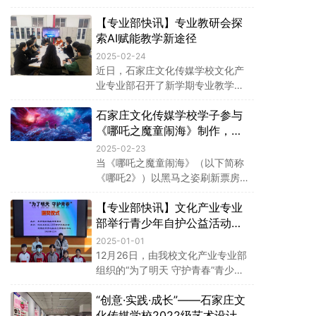
师主持，全体学生会成员积极参
【专业部快讯】专业教研会探
与。竞选以演讲的形式进行，参选
同学围绕纪检部、秘书处和生活部
索AI赋能教学新途径
的具体职责，纷纷阐述了自己的工
2025-02-24
作思路和能力优势。
近日，石家庄文化传媒学校文化产
业专业部召开了新学期专业教学组
教研会。围绕本学期专业课教学计
石家庄文化传媒学校学子参与
划、同科备课、大赛与岗位技能需
求对接等议题展开深入探讨，并就
《哪吒之魔童闹海》制作，展
人工智能对专业教学的影响进行了
现动漫专业实力
2025-02-23
热烈讨论。
当《哪吒之魔童闹海》（以下简称
《哪吒2》）以黑马之姿刷新票房纪
录，已位列全球票房前8，成为中
【专业部快讯】文化产业专业
国电影史上的又一里程碑时，从文
传走出的两名优秀毕业生李雨璠、
部举行青少年自护公益活动颁
李玉瑞，以"技术工匠"的身份，在
奖仪式
2025-01-01
国产动画的星辰大海中刻下属于自
12月26日，由我校文化产业专业部
己的印记。
组织的“为了明天 守护青春”青少年
自护公益活动颁奖仪式在学校笃行
“创意·实践·成长”——石家庄文
楼阶梯教室举行。石家庄市齐心社
工服务中心曹倩茜主任、河北石家
化传媒学校2022级艺术设计专