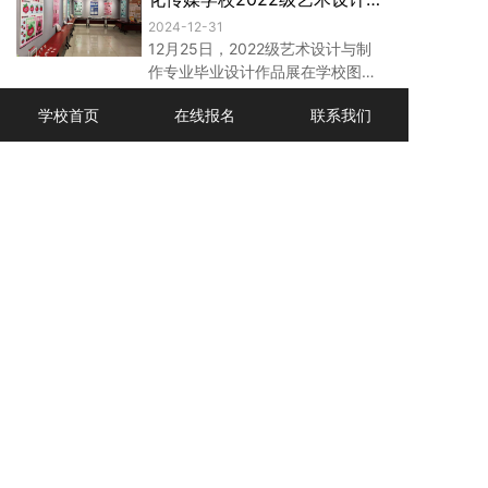
庄12355青少年服务台韩伟老师应
业毕业作品展开幕
2024-12-31
邀出席。
12月25日，2022级艺术设计与制
作专业毕业设计作品展在学校图书
馆展厅成功举办。此次展览由学校
学校首页
在线报名
联系我们
表演，让成长更有戏——文化
文化产业专业部组织策划。
产业专业部戏剧表演课期末汇
演圆满结束
2024-12-31
12月24日，石家庄文化传媒学校文
化产业专业部“2024年戏剧表演课
期末汇演”在明德堂圆满落幕。22
级、23级和24级播音班的同学们参
1
2
3
4
5
6
...
加了此次活动。
中国河北 · 石家庄文化传媒学校
地址：河北省正定县正定新区天宁路65号
邮编：050000
冀ICP备18035080号-1
电话:0311-69108008（办公室）
0311-69108183（招生办）